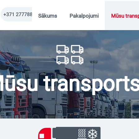
+371 27778820
Sākums
Pakalpojumi
Mūsu trans
ūsu transport