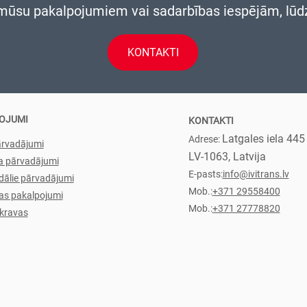
 mūsu pakalpojumiem vai sadarbības iespējām, lūd
KONTAKTI
OJUMI
KONTAKTI
Latgales iela 445 
Adrese:
ārvadājumi
LV-1063, Latvija
a pārvadājumi
E-pasts:
info@ivitrans.lv
dālie pārvadājumi
Mob.:
+371 29558400
as pakalpojumi
Mob.:
+371 27778820
 kravas