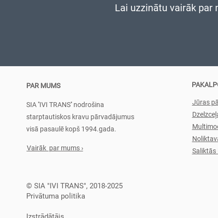
Lai uzzinātu vairāk par
PAKALP
PAR MUMS
Jūras p
SIA ''IVI TRANS'' nodrošina
Dzelzceļ
starptautiskos kravu pārvadājumus
Multimo
visā pasaulē kopš 1994.gada.
Noliktav
Vairāk par mums ›
Saliktās
© SIA "IVI TRANS", 2018-2025
Privātuma politika
Izstrādātājs